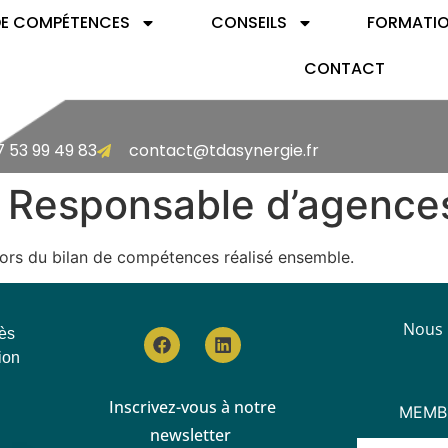
DE COMPÉTENCES
CONSEILS
FORMATI
CONTACT
7 53 99 49 83
contact@tdasynergie.fr
 Responsable d’agenc
lors du bilan de compétences réalisé ensemble.
Nous 
rès
ion
Inscrivez-vous à notre
MEMB
newsletter