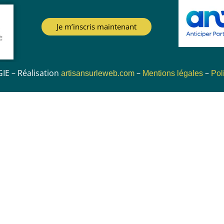
Je m’inscris maintenant
IE – Réalisation
–
–
artisansurleweb.com
Mentions légales
Pol