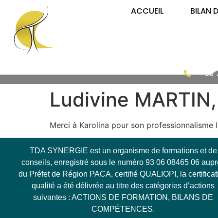
ACCUEIL
BILAN 
+33 
Ludivine MARTIN,
Merci à Karolina pour son professionnalisme 
TDA SYNERGIE est un organisme de formations et de
conseils, enregistré sous le numéro 93 06 08465 06 aup
du Préfet de Région PACA, certifié QUALIOPI, la certificat
qualité a été délivrée au titre des catégories d’actions
suivantes : ACTIONS DE FORMATION, BILANS DE
COMPÉTENCES.